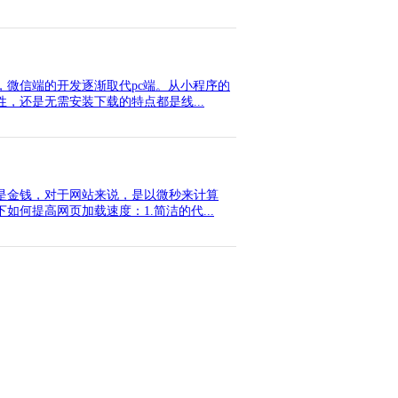
微信端的开发逐渐取代pc端。从小程序的
，还是无需安装下载的特点都是线...
是金钱，对于网站来说，是以微秒来计算
何提高网页加载速度：1.简洁的代...