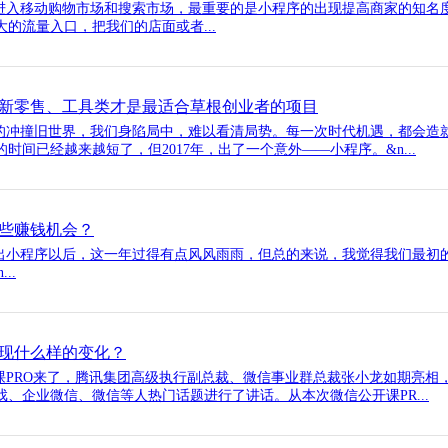
入移动购物市场和搜索市场，最重要的是小程序的出现提高商家的知名
的流量入口，把我们的店面或者...
新零售、工具类才是最适合草根创业者的项目
冲撞旧世界，我们身陷局中，难以看清局势。每一次时代机遇，都会造
时间已经越来越短了，但2017年，出了一个意外——小程序。&n...
些赚钱机会？
小程序以后，这一年过得有点风风雨雨，但总的来说，我觉得我们最初的
..
出现什么样的变化？
PRO来了，腾讯集团高级执行副总裁、微信事业群总裁张小龙如期亮相
、企业微信、微信等人热门话题进行了讲话。从本次微信公开课PR...