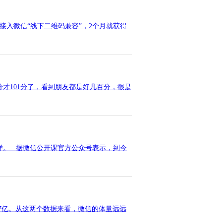
入微信“线下二维码兼容”，2个月就获得
才101分了，看到朋友都是好几百分，很是
样。 据微信公开课官方公众号表示，到今
97亿。从这两个数据来看，微信的体量远远