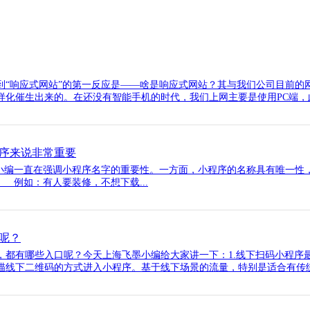
到“响应式网站”的第一反应是——啥是响应式网站？其与我们公司目前的
化催生出来的。在还没有智能手机的时代，我们上网主要是使用PC端，此时
序来说非常重要
编一直在强调小程序名字的重要性。一方面，小程序的名称具有唯一性
 例如：有人要装修，不想下载...
呢？
，都有哪些入口呢？今天上海飞墨小编给大家讲一下：1.线下扫码小程序
描线下二维码的方式进入小程序。基于线下场景的流量，特别是适合有传统