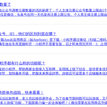
数量了
信公众号调整注册数量的消息刷屏了：个人主体注册公众号数量上限由5个
不仅是微信，头条号在同一天也发布注册上限公告。个人类主体注册上限由5
、公众号、H5，他们的区别到底在哪？
下载App从应用商店（如AppStore）里下载；小程序通过微信（扫描二维
车放在车库里随时开；小程序不需要安装，召之即来用完拜拜；3、占用空间
程序都有什么样的功能呢？
发的小程序。帮助商家全面接入互联网，实现线上线下结合，提供更多优
转型，加快服务升级，把握未来商业趋势。连锁店可设置多个店铺服务信息
支持群体作战啦，快来看看！
玩法比较简单，老人也比较容易学会，为了在春节期间既可以玩游戏，又
多人游戏”功能，下面跟着小编一起去体验吧！1.微信需要在应用商店升级为最新