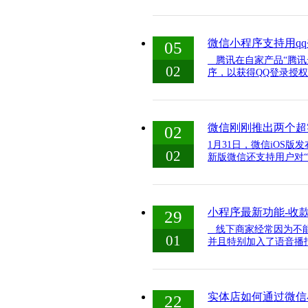
微信小程序支持用q
05
腾讯在自家产品“腾讯
02
序，以获得QQ登录授权。
微信刚刚推出两个超
02
1月31日，微信iOS
02
新版微信还支持用户对“
小程序最新功能-收
29
线下商家经常因为不能
01
并且特别加入了语音播报
实体店如何通过微信
22