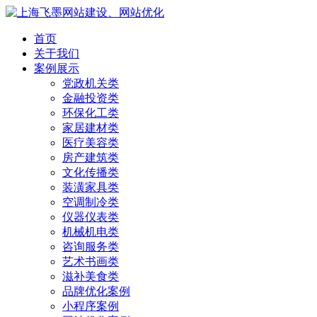
首页
关于我们
案例展示
党政机关类
金融投资类
环保化工类
家居建材类
医疗美容类
房产建筑类
文化传播类
装潢家具类
空调制冷类
仪器仪表类
机械机电类
咨询服务类
艺术书画类
滋补美食类
品牌优化案例
小程序案例