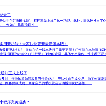
q登录了
云助手”和“腾讯视频”小程序率先上线了这一功能。此外，腾讯还推出了
 例如在“腾讯视频”中...
实用新功能！大家快快更新最新版本吧！
版发布最新版本6.6.2，微信在这一版本进行了重要更新！①支持在本地添
发现”页面的功能入口进行更加便捷的管理。具体怎么操作，快来看下吧！一
款通知正式上线了
及时、便捷地获知顾客是否付款成功，无法快速完成交易。为了给商家
。顾客付款成功，商家店员的手机就会自动播报收款金额。 ...
小程序完美逆袭？