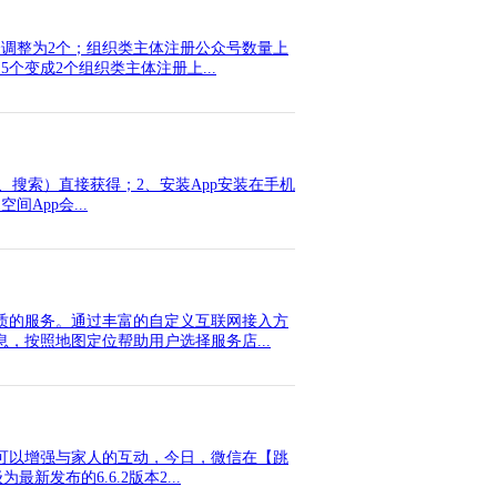
调整为2个；组织类主体注册公众号数量上
个变成2个组织类主体注册上...
码、搜索）直接获得；2、安装App安装在手机
App会...
质的服务。通过丰富的自定义互联网接入方
，按照地图定位帮助用户选择服务店...
可以增强与家人的互动，今日，微信在【跳
发布的6.6.2版本2...