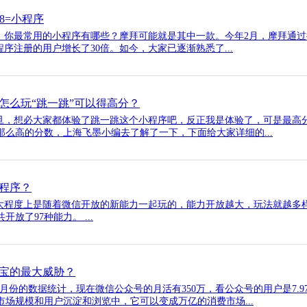
18=小程序
你最常用的小程序有哪些？摩拜可能就是其中一款。今年2月，摩拜通过接
程序注册的用户增长了30倍。如今，大家已逐渐熟悉了...
怎么玩“跳一跳”可以得高分？
元旦，想必大家都体验了跳一跳这个小程序吧，反正我是体验了，可是最高分
么高的分数，上海飞墨小编去了解了一下，下面给大家详细的...
程序？
程度上是随着微信开放的新能力一起玩的，能力开放越大，玩法就越多
放了97种能力。 ...
宝的最大威胁？
9月份的数据统计，现在微信公众号的月活有350万，看公众号的用户是7.
场规模和用户沉淀和浏览中，它可以变成万亿的消费市场...