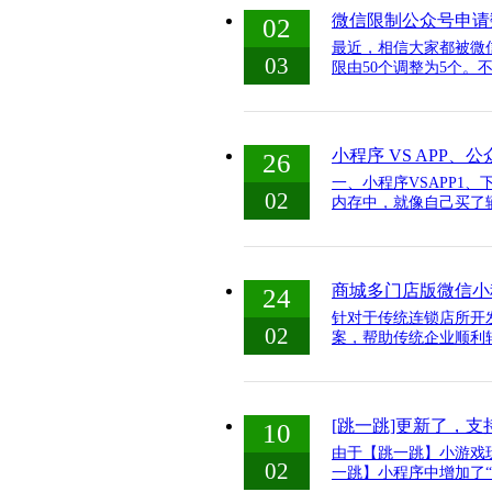
微信限制公众号申请
02
最近，相信大家都被微
03
限由50个调整为5个。
​小程序 VS APP
26
一、小程序VSAPP1、
02
内存中，就像自己买了辆
商城多门店版微信小
24
针对于传统连锁店所开
02
案，帮助传统企业顺利
[跳一跳]更新了，
10
由于【跳一跳】小游戏
02
一跳】小程序中增加了“