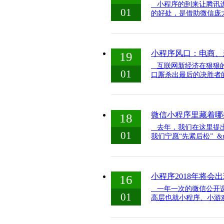
小程序的到来让腾讯进
01
的好处，是借助微信庞大
小程序风口：电商、
19
互联网新经济在狠狠的
01
口厮杀出最后的决胜者的
微信小程序里藏着哪
18
去年，我们在这里提出
01
我们宁愿“先紧后松” &n.
小程序2018年将会
16
一年一次的微信公开课
01
高层也就小程序、小游戏